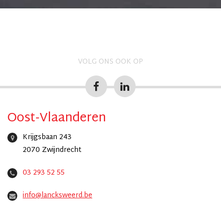
VOLG ONS OOK OP
Oost-Vlaanderen
Krijgsbaan 243
2070 Zwijndrecht
03 293 52 55
info@lancksweerd.be