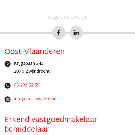
VOLG ONS OOK OP
Oost-Vlaanderen
Krijgsbaan 243
2070 Zwijndrecht
03 293 52 55
info@lancksweerd.be
Erkend vastgoedmakelaar-
bemiddelaar