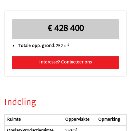
€ 428 400
2
Totale opp. grond:
252 m
Interesse? Contacteer ons
Indeling
Ruimte
Oppervlakte
Opmerking
2
Opslag/Productieruimte
252
m